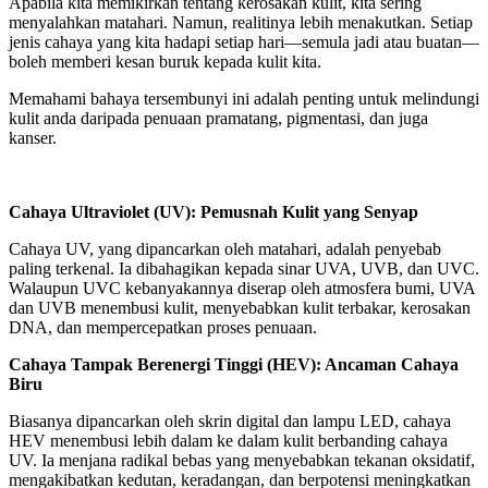
Apabila kita memikirkan tentang kerosakan kulit, kita sering
menyalahkan matahari. Namun, realitinya lebih menakutkan. Setiap
jenis cahaya yang kita hadapi setiap hari—semula jadi atau buatan—
boleh memberi kesan buruk kepada kulit kita.
Memahami bahaya tersembunyi ini adalah penting untuk melindungi
kulit anda daripada penuaan pramatang, pigmentasi, dan juga
kanser.
Cahaya Ultraviolet (UV): Pemusnah Kulit yang Senyap
Cahaya UV, yang dipancarkan oleh matahari, adalah penyebab
paling terkenal. Ia dibahagikan kepada sinar UVA, UVB, dan UVC.
Walaupun UVC kebanyakannya diserap oleh atmosfera bumi, UVA
dan UVB menembusi kulit, menyebabkan kulit terbakar, kerosakan
DNA, dan mempercepatkan proses penuaan.
Cahaya Tampak Berenergi Tinggi (HEV): Ancaman Cahaya
Biru
Biasanya dipancarkan oleh skrin digital dan lampu LED, cahaya
HEV menembusi lebih dalam ke dalam kulit berbanding cahaya
UV. Ia menjana radikal bebas yang menyebabkan tekanan oksidatif,
mengakibatkan kedutan, keradangan, dan berpotensi meningkatkan