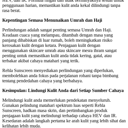
HEV, dan IR. Formula ringan dan tidak berminyaknya sesuai untuk
penggunaan harian, memastikan kulit anda kekal dilindungi tanpa
rasa berat.
Kepentingan Semasa Menunaikan Umrah dan Haji
Perlindungan adalah sangat penting semasa Umrah dan Haji.
Keadaan cuaca yang melampau, ditambah dengan masa yang
panjang dihabiskan di luar rumah, boleh meningkatkan risiko
kerosakan kulit dengan ketara. Penjagaan kulit dengan
menggunakan skincare umrah atau skincare mesra ihram sangat
penting untuk memastikan kulit anda tidak kering, gatal, atau
terbakar akibat cahaya matahari yang terik.
Rehla Sunscreen menyediakan perlindungan yang diperlukan,
membolehkan anda fokus pada perjalanan rohani tanpa bimbang
tentang pendedahan cahaya yang berbahaya.
Kesimpulan: Lindungi Kulit Anda dari Setiap Sumber Cahaya
Melindungi kulit anda memerlukan pendekatan menyeluruh.
Gunakan pelindung matahari spektrum luas seperti Rehla
Sunscreen, hadkan masa skrin, dan pertimbangkan produk
penjagaan kulit yang melindungi terhadap cahaya HEV dan IR.
Kesedaran adalah langkah pertama ke arah kulit yang lebih sihat dan
kelihatan lebih muda.