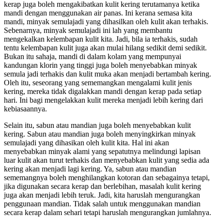
kerap juga boleh mengakibatkan kulit kering terutamanya ketika
mandi dengan menggunakan air panas. Ini kerana semasa kita
mandi, minyak semulajadi yang dihasilkan oleh kulit akan terhakis.
Sebenarnya, minyak semulajadi ini lah yang membantu
mengekalkan kelembapan kulit kita. Jadi, bila ia terhakis, sudah
tentu kelembapan kulit juga akan mulai hilang sedikit demi sedikit.
Bukan itu sahaja, mandi di dalam kolam yang mempunyai
kandungan klorin yang tinggi juga boleh menyebabkan minyak
semula jadi terhakis dan kulit muka akan menjadi bertambah kering.
Oleh itu, seseorang yang sememangkan mengalami kulit jenis
kering, mereka tidak digalakkan mandi dengan kerap pada setiap
hari. Ini bagi mengelakkan kulit mereka menjadi lebih kering dari
kebiasaannya.
Selain itu, sabun atau mandian juga boleh menyebabkan kulit
kering. Sabun atau mandian juga boleh menyingkirkan minyak
semulajadi yang dihasikan oleh kulit kita. Hal ini akan
menyebabkan minyak alami yang sepatutnya melindungi lapisan
luar kulit akan turut terhakis dan menyebabkan kulit yang sedia ada
kering akan menjadi lagi kering. Ya, sabun atau mandian
sememangnya boleh menghilangkan kotoran dan sebagainya tetapi,
jika digunakan secara kerap dan berlebihan, masalah kulit kering
juga akan menjadi lebih teruk. Jadi, kita haruslah mengurangkan
penggunaan mandian. Tidak salah untuk menggunakan mandian
secara kerap dalam sehari tetapi haruslah mengurangkan jumlahnya.