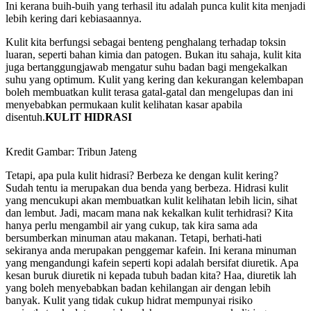
Ini kerana buih-buih yang terhasil itu adalah punca kulit kita menjadi
lebih kering dari kebiasaannya.
Kulit kita berfungsi sebagai benteng penghalang terhadap toksin
luaran, seperti bahan kimia dan patogen. Bukan itu sahaja, kulit kita
juga bertanggungjawab mengatur suhu badan bagi mengekalkan
suhu yang optimum. Kulit yang kering dan kekurangan kelembapan
boleh membuatkan kulit terasa gatal-gatal dan mengelupas dan ini
menyebabkan permukaan kulit kelihatan kasar apabila
disentuh.
KULIT HIDRASI
Kredit Gambar: Tribun Jateng
Tetapi, apa pula kulit hidrasi? Berbeza ke dengan kulit kering?
Sudah tentu ia merupakan dua benda yang berbeza. Hidrasi kulit
yang mencukupi akan membuatkan kulit kelihatan lebih licin, sihat
dan lembut. Jadi, macam mana nak kekalkan kulit terhidrasi? Kita
hanya perlu mengambil air yang cukup, tak kira sama ada
bersumberkan minuman atau makanan. Tetapi, berhati-hati
sekiranya anda merupakan penggemar kafein. Ini kerana minuman
yang mengandungi kafein seperti kopi adalah bersifat diuretik. Apa
kesan buruk diuretik ni kepada tubuh badan kita? Haa, diuretik lah
yang boleh menyebabkan badan kehilangan air dengan lebih
banyak. Kulit yang tidak cukup hidrat mempunyai risiko