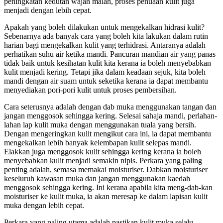
peningkatan kedutan wajah malah, proses penuaan kulit juga
menjadi dengan lebih cepat.
Apakah yang boleh dilakukan untuk mengekalkan hidrasi kulit?
Sebenarnya ada banyak cara yang boleh kita lakukan dalam rutin
harian bagi mengekalkan kulit yang terhidrasi. Antaranya adalah
perhatikan suhu air ketika mandi. Pancuran mandian air yang panas
tidak baik untuk kesihatan kulit kita kerana ia boleh menyebabkan
kulit menjadi kering. Tetapi jika dalam keadaan sejuk, kita boleh
mandi dengan air suam untuk seketika kerana ia dapat membantu
menyediakan pori-pori kulit untuk proses pembersihan.
Cara seterusnya adalah dengan dab muka menggunakan tangan dan
jangan menggosok sehingga kering. Selesai sahaja mandi, perlahan-
lahan lap kulit muka dengan menggunakan tuala yang bersih.
Dengan mengeringkan kulit mengikut cara ini, ia dapat membantu
mengekalkan lebih banyak kelembapan kulit selepas mandi.
Elakkan juga menggosok kulit sehingga kering kerana ia boleh
menyebabkan kulit menjadi semakin nipis. Perkara yang paling
penting adalah, semasa memakai moisturiser. Dabkan moisturiser
keseluruh kawasan muka dan jangan menggunakan kaedah
menggosok sehingga kering. Ini kerana apabila kita meng-dab-kan
moisturiser ke kulit muka, ia akan meresap ke dalam lapisan kulit
muka dengan lebih cepat.
Perkara yang paling utama adalah pastikan kulit muka selalu