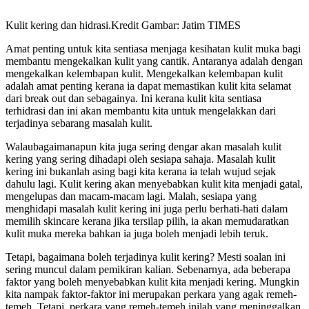
Kulit kering dan hidrasi.Kredit Gambar: Jatim TIMES
Amat penting untuk kita sentiasa menjaga kesihatan kulit muka bagi
membantu mengekalkan kulit yang cantik. Antaranya adalah dengan
mengekalkan kelembapan kulit. Mengekalkan kelembapan kulit
adalah amat penting kerana ia dapat memastikan kulit kita selamat
dari break out dan sebagainya. Ini kerana kulit kita sentiasa
terhidrasi dan ini akan membantu kita untuk mengelakkan dari
terjadinya sebarang masalah kulit.
Walaubagaimanapun kita juga sering dengar akan masalah kulit
kering yang sering dihadapi oleh sesiapa sahaja. Masalah kulit
kering ini bukanlah asing bagi kita kerana ia telah wujud sejak
dahulu lagi. Kulit kering akan menyebabkan kulit kita menjadi gatal,
mengelupas dan macam-macam lagi. Malah, sesiapa yang
menghidapi masalah kulit kering ini juga perlu berhati-hati dalam
memilih skincare kerana jika tersilap pilih, ia akan memudaratkan
kulit muka mereka bahkan ia juga boleh menjadi lebih teruk.
Tetapi, bagaimana boleh terjadinya kulit kering? Mesti soalan ini
sering muncul dalam pemikiran kalian. Sebenarnya, ada beberapa
faktor yang boleh menyebabkan kulit kita menjadi kering. Mungkin
kita nampak faktor-faktor ini merupakan perkara yang agak remeh-
temeh. Tetapi, perkara yang remeh-temeh inilah yang meninggalkan