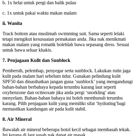
b. 1x helai untuk pergi dan balik pulau
c. 1x untuk pakai waktu makan malam
ii. Wanita
Track bottom atau muslimah swimming suit. Sama seperti lelaki
tetapi mengikut kesusuaian pemakaian anda. Jika nak menikmati
makan malam yang romatik bolehlah bawa sepasang dress. Sesuai
untuk bawa seluar khakis.
7. Penjagaan Kulit dan Sunblock
Pembersih, pelembap, penyegar serta sunblock. Lakukan rutin jaga
kulit pada malam hari sebelum tidur. Gunakan pelindung kulit
SPF50 dan dinasihatkan jangan guna ‘sunblock’ yang mengandungi
bahan-bahan berbahaya kepada terumbu karang laut seperti
oxybenzone dan octinoxate jika anda pergi ‘snorkling’ atau
menyelam. Bahan-baban bahaya ini boleh membunuh terumbu
karang. Pilih penjagaan kulit yang memiliki sifat ‘hydrating’bagi
memastikan kandungan air pada kulit stabil.
8. Air Mineral
Bawalah air mineral beberapa botol kecil sebagai membasah tekak.
Ini kerana di laut susah nak dapat air masak.