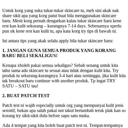
Untuk korg yang suka tukar-tukar skincare tu, meh sini akak nak
share sikit apa yang korg patut buat bila menggunakan skincare
baru. Mesti korg pernah dengarkan kalau tukar skincare baru kene
rest kan kulit sekurang – kurangnya 7-14 days. Sebenarnya xperlu
pun nk kene rest kan kulit tu, apa kata korg try tips di bawah ni.
Ini antara tips yang akak selalu apply bila tukar skincare baru:
1. JANGAN GUNA SEMUA PRODUK YANG KORANG
BARU BELI SEKALIGUS!
Kenapa xboleh pakai semua sekaligus? Sebab senang untuk kita
tahu sama ada skincare tu sesuai atau tidak dengan kulit kita. Try
produk tu sekurang-kurangnya 3-4 hari atau seminggu, jika kulit kita
tak breakout baru continue with another produk. Tp ingat TRY
SATU – SATU tau!
2. BUAT PATCH TEST
Patch test ni wajib especially untuk org yang mempunyai kulit jenis
sensitif, bukan apa salah pakai nnt takut bertambah teruk plak kan so
korang try sikit-sikit dulu before sapu satu muka.
Ada 4 tempat yang kita boleh buat patch test ni. Tempat-tempatnya